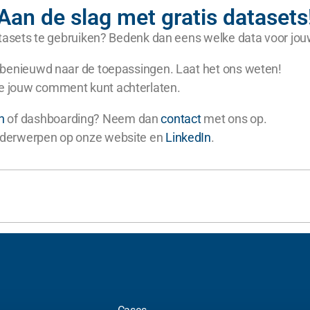
Aan de slag met gratis datasets
 datasets te gebruiken? Bedenk dan eens welke data voor jou
rg benieuwd naar de toepassingen. Laat het ons weten!
je jouw comment kunt achterlaten.
n
of dashboarding? Neem dan
contact
met ons op.
 onderwerpen op onze website en
LinkedIn
.