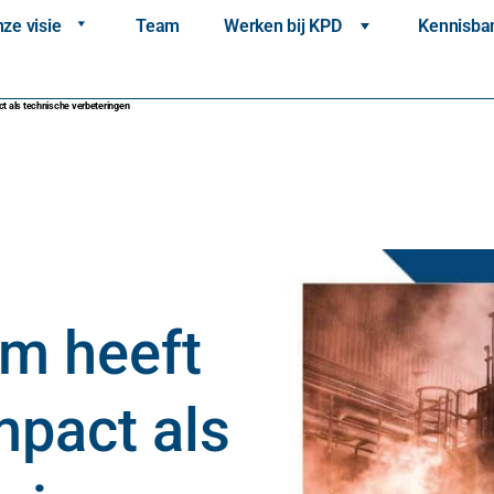
ze visie
Team
Werken bij KPD
Kennisba
 als technische verbeteringen
m heeft
mpact als