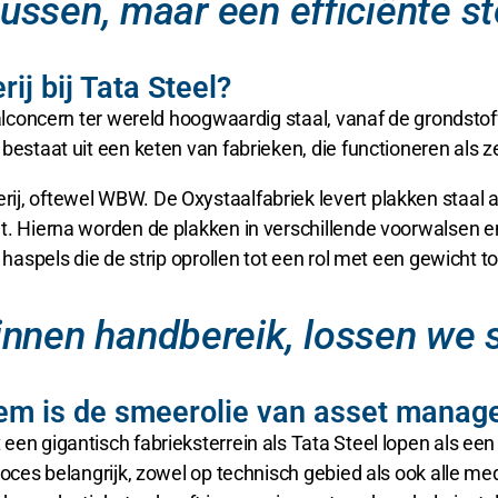
blussen, maar een efficiënte s
j bij Tata Steel?
aalconcern ter wereld hoogwaardig staal, vanaf de grondsto
estaat uit een keten van fabrieken, die functioneren als ze
rij, oftewel WBW. De Oxystaalfabriek levert plakken staa
t. Hierna worden de plakken in verschillende voorwalsen e
 haspels die de strip oprollen tot een rol met een gewicht to
nnen handbereik, lossen we s
em is de smeerolie van asset mana
n gigantisch fabrieksterrein als Tata Steel lopen als een ge
proces belangrijk, zowel op technisch gebied als ook alle 