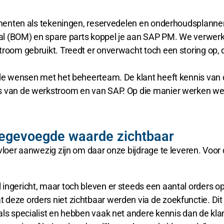
umenten als tekeningen, reservedelen en onderhoudsplannen s
rial (BOM) en spare parts koppel je aan SAP PM. We verwe
troom gebruikt. Treedt er onverwacht toch een storing op, 
 de wensen met het beheerteam. De klant heeft kennis van 
is van de werkstroom en van SAP. Op die manier werken w
oegevoegde waarde zichtbaar
kvloer aanwezig zijn om daar onze bijdrage te leveren. Voo
 ingericht, maar toch bleven er steeds een aantal orders
deze orders niet zichtbaar werden via de zoekfunctie. Dit 
als specialist en hebben vaak net andere kennis dan de kla