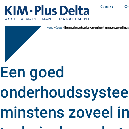
Cases
On
Home
»
Cases
»
Een goed onderhoudssysteem heeft minstens zoveel impact
Een goed
onderhoudssystee
minstens zoveel i