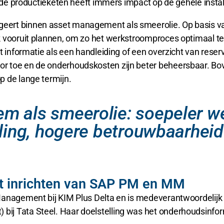
n de productieketen heeft immers impact op de gehele instal
ert binnen asset management als smeerolie. Op basis van 
jk vooruit plannen, om zo het werkstroomproces optimaal 
t informatie als een handleiding of een overzicht van rese
r toe en de onderhoudskosten zijn beter beheersbaar. Bov
p de lange termijn.
m als smeerolie: soepeler w
eling, hogere betrouwbaarhei
ist inrichten van SAP PM en MM
anagement bij KIM Plus Delta en is medeverantwoordelijk v
ij Tata Steel. Haar doelstelling was het onderhoudsinfo