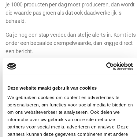
je 1000 producten per dag moet produceren, dan wordt
die waarde pas groen als dat ook daadwerkelijk is
behaald.
Ga je nog een stap verder, dan stel je alerts in. Komt iets
onder een bepaalde drempelwaarde, dan krijg je direct
een bericht.
Tresholds & alerts
We zeiden het al eerder: een dashboard is bedoeld om
Deze website maakt gebruik van cookies
je op elk moment het juiste inzicht te geven, op basis
We gebruiken cookies om content en advertenties te
waarvan je direct de juiste
beslissingen
kunt nemen om
personaliseren, om functies voor social media te bieden en
bij te sturen waar nodig. Dan moet je wel de juiste
om ons websiteverkeer te analyseren. Ook delen we
dingen zien. Uit ervaring blijkt dat wanneer een
informatie over uw gebruik van onze site met onze
dashboard informatie bevat die niet relevant is voor een
partners voor social media, adverteren en analyse. Deze
gebruiker, hij of zij snel afhaakt. Desastreus, want
partners kunnen deze gegevens combineren met andere