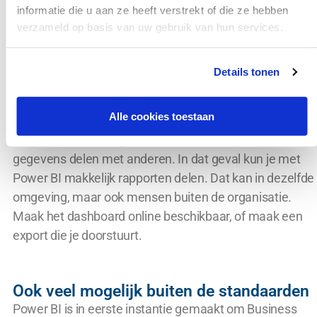
daardoor wordt het dashboard minder geraadpleegd en
informatie die u aan ze heeft verstrekt of die ze hebben
streef je je doel voorbij. Daarom geef je mensen alleen
verzameld op basis van uw gebruik van hun services.
toegang tot dashboards die voor hen van belang zijn.
Details tonen
Gemakkelijk rapporten delen
Alle cookies toestaan
Gebruikers van
dashboards
houden die doorlopend in
de gaten of maken gebruik van alerts. Soms wil je
gegevens delen met anderen. In dat geval kun je met
Power BI makkelijk rapporten delen. Dat kan in dezelfde
omgeving, maar ook mensen buiten de organisatie.
Maak het dashboard online beschikbaar, of maak een
export die je doorstuurt.
Ook veel mogelijk buiten de standaarden
Power BI is in eerste instantie gemaakt om Business