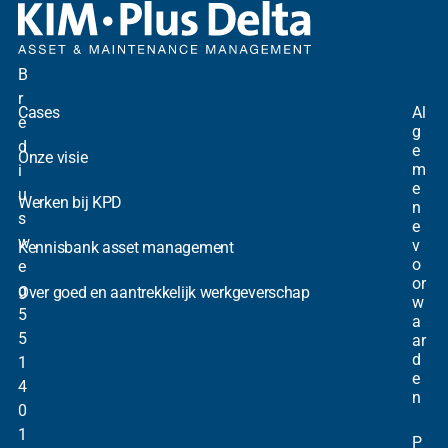
B
r
Cases
Al
e
g
d
e
Onze visie
m
i
e
u
Werken bij KPD
n
s
e
w
v
Kennisbank asset management
o
e
or
g
Over goed en aantrekkelijk werkgeverschap
w
5
a
5
ar
d
1
e
4
n
0
1
P